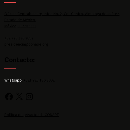
Oficina Central: Insurgentes No. 2, Col. Centro, Almoloya de Juárez,
Estado de México,
México, C.P. 50900.
+52 725 136 3092
presidencia@conape.org
Contacto:
Whatsapp:
+521 725 136 3092
Política de privacidad - CONAPE