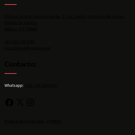
Oficina Central: Insurgentes No. 2, Col. Centro, Almoloya de Juárez,
Estado de México,
México, C.P. 50900.
+52 725 136 3092
presidencia@conape.org
Contacto:
Whatsapp:
+521 725 136 3092
Política de privacidad - CONAPE