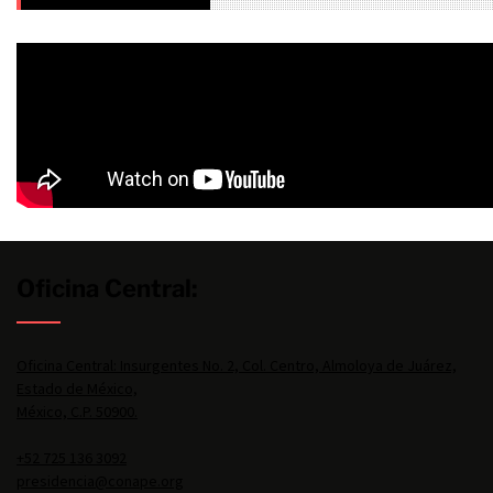
Oficina Central:
Oficina Central: Insurgentes No. 2, Col. Centro, Almoloya de Juárez,
Estado de México,
México, C.P. 50900.
+52 725 136 3092
presidencia@conape.org