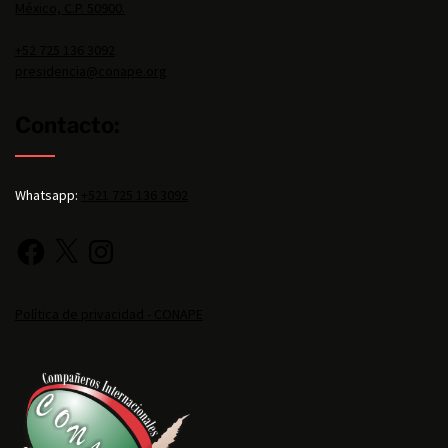
México, C.P. 50900.
+52 725 136 3092
presidencia@conape.org
Contacto:
Whatsapp:
+521 725 136 3092
Política de privacidad - CONAPE