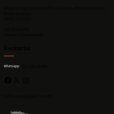
Oficina Central: Insurgentes No. 2, Col. Centro, Almoloya de Juárez,
Estado de México,
México, C.P. 50900.
+52 725 136 3092
presidencia@conape.org
Contacto:
Whatsapp:
+521 725 136 3092
Política de privacidad - CONAPE