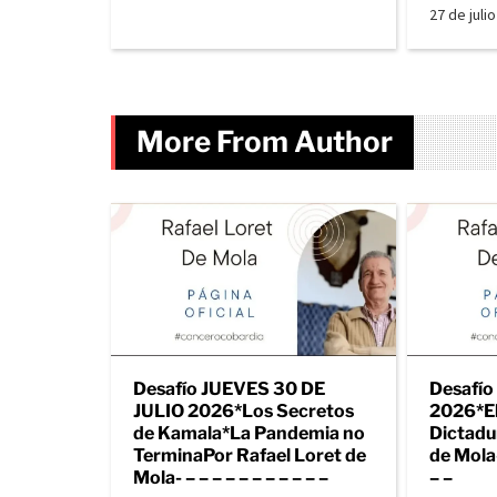
27 de juli
More From Author
Desafío JUEVES 30 DE
Desafío
JULIO 2026*Los Secretos
2026*El
de Kamala*La Pandemia no
Dictadu
TerminaPor Rafael Loret de
de Mola- 
Mola- – – – – – – – – – – –
– –