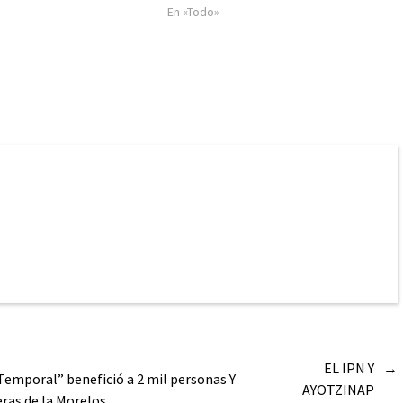
En «Todo»
EL IPN Y
→
emporal” benefició a 2 mil personas Y
AYOTZINAP
eras de la Morelos