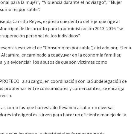
nal para la mujer”, “Violencia durante el noviazgo”, “Mujer
nsumo responsable”.
selda Carrillo Reyes, expreso que dentro del eje que rige al
Municipal de Desarrollo para la administración 2013-2016 “se
 superación personal de los individuos”.
resantes estuvo el de “Consumo responsable”, dictado por, Elena
Altamira, encaminado a coadyuvar en la economía familiar,
a y a evidenciar los abusos de que son víctimas como
 PROFECO a su cargo, en coordinación con la Subdelegación de
os problemas entre consumidores y comerciantes, se encarga
rrecto.
icas como las que han estado llevando a cabo en diversas
res inteligentes, sirven para hacer un eficiente manejo de la
en cualquier abuso , exhortándolos formar grupo de