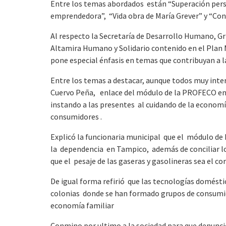
Entre los temas abordados están “Superación perso
emprendedora”, “Vida obra de María Grever” y “Co
Al respecto la Secretaría de Desarrollo Humano, Gri
Altamira Humano y Solidario contenido en el Plan 
pone especial énfasis en temas que contribuyan a la
Entre los temas a destacar, aunque todos muy inte
Cuervo Peña, enlace del módulo de la PROFECO en 
instando a las presentes al cuidando de la economí
consumidores .
Explicó la funcionaria municipal que el módulo de
la dependencia en Tampico, además de conciliar l
que el pesaje de las gaseras y gasolineras sea el co
De igual forma refirió que las tecnologías domést
colonias donde se han formado grupos de consumido
economía familiar
Conmino por ultimo a la sociedad para que denunci