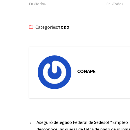
En «Todo»
En «Todo»
Categories:
TODO
CONAPE
←
Aseguró delegado Federal de Sedesol “Empleo T
desconoce las quejas de falta de pago de jornal