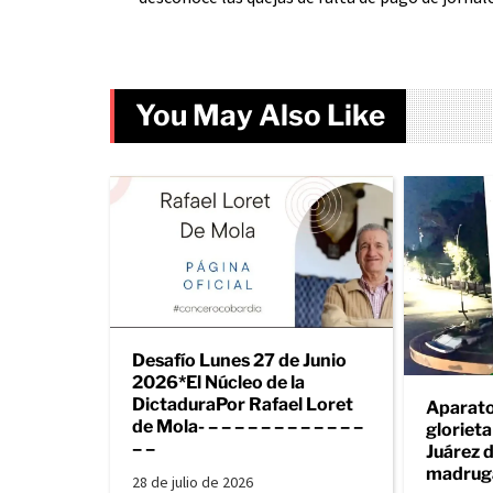
You May Also Like
Desafío Lunes 27 de Junio
2026*El Núcleo de la
DictaduraPor Rafael Loret
Aparato
de Mola- – – – – – – – – – – – –
gloriet
– –
Juárez d
madrug
28 de julio de 2026