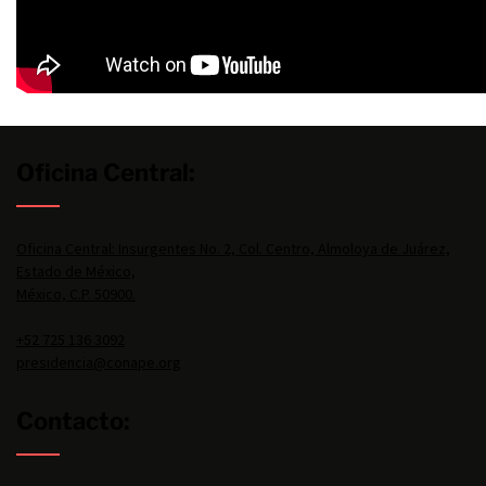
Oficina Central:
Oficina Central: Insurgentes No. 2, Col. Centro, Almoloya de Juárez,
Estado de México,
México, C.P. 50900.
+52 725 136 3092
presidencia@conape.org
Contacto: