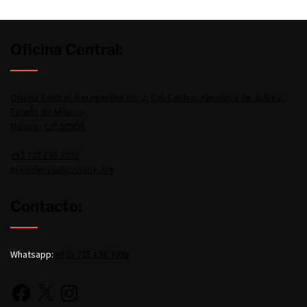
Oficina Central:
Oficina Central: Insurgentes No. 2, Col. Centro, Almoloya de Juárez,
Estado de México,
México, C.P. 50900.
+52 725 136 3092
presidencia@conape.org
Contacto:
Whatsapp:
+521 725 136 3092