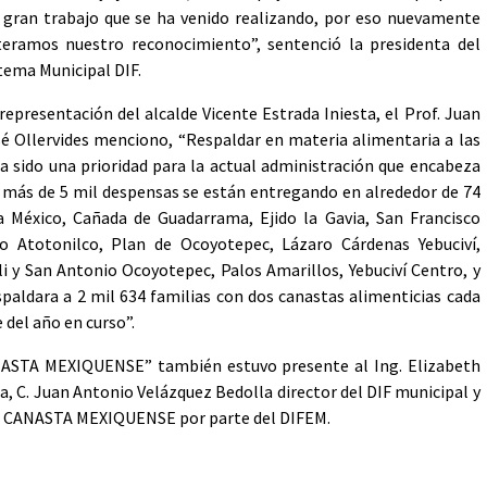
 gran trabajo que se ha venido realizando, por eso nuevamente
teramos nuestro reconocimiento”, sentenció la presidenta del
tema Municipal DIF.
representación del alcalde Vicente Estrada Iniesta, el Prof. Juan
é Ollervides menciono, “Respaldar en materia alimentaria a las
a sido una prioridad para la actual administración que encabeza
, más de 5 mil despensas se están entregando en alrededor de 74
 México, Cañada de Guadarrama, Ejido la Gavia, San Francisco
o Atotonilco, Plan de Ocoyotepec, Lázaro Cárdenas Yebuciví,
i y San Antonio Ocoyotepec, Palos Amarillos, Yebuciví Centro, y
paldara a 2 mil 634 familias con dos canastas alimenticias cada
 del año en curso”.
NASTA MEXIQUENSE” también estuvo presente al Ing. Elizabeth
. Juan Antonio Velázquez Bedolla director del DIF municipal y
ma CANASTA MEXIQUENSE por parte del DIFEM.