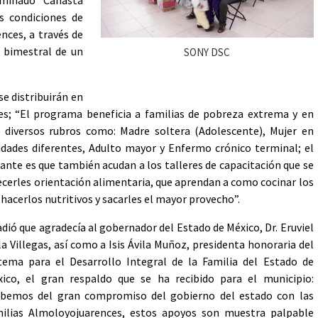
ominado “Canasta
as condiciones de
ences, a través de
n bimestral de un
SONY DSC
se distribuirán en
es; “El programa beneficia a familias de pobreza extrema y en
e diversos rubros como: Madre soltera (Adolescente), Mujer en
idades diferentes, Adulto mayor y Enfermo crónico terminal; el
nte es que también acudan a los talleres de capacitación que se
recerles orientación alimentaria, que aprendan a como cocinar los
hacerlos nutritivos y sacarles el mayor provecho”.
dió que agradecía al gobernador del Estado de México, Dr. Eruviel
la Villegas, así como a Isis Ávila Muñoz, presidenta honoraria del
tema para el Desarrollo Integral de la Familia del Estado de
ico, el gran respaldo que se ha recibido para el municipio:
abemos del gran compromiso del gobierno del estado con las
ilias Almoloyojuarences, estos apoyos son muestra palpable