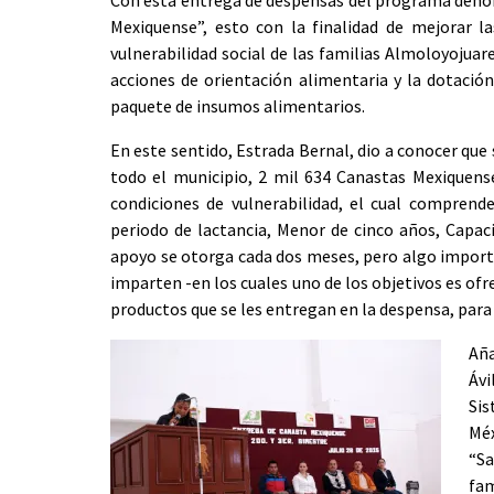
Con esta entrega de despensas del programa den
Mexiquense”, esto con la finalidad de mejorar l
vulnerabilidad social de las familias Almoloyojuar
acciones de orientación alimentaria y la dotació
paquete de insumos alimentarios.
En este sentido, Estrada Bernal, dio a conocer que 
todo el municipio, 2 mil 634 Canastas Mexiquens
condiciones de vulnerabilidad, el cual comprend
periodo de lactancia, Menor de cinco años, Capac
apoyo se otorga cada dos meses, pero algo importa
imparten -en los cuales uno de los objetivos es of
productos que se les entregan en la despensa, para 
Aña
Ávi
Sis
Méx
“S
fam