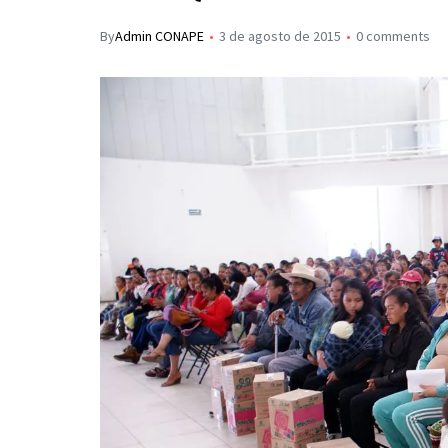
s
p
I
By
Admin CONAPE
3 de agosto de 2015
0 comments
A
a
n
p
r
p
t
i
r