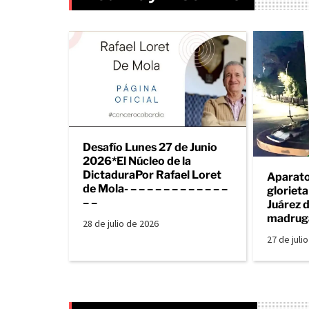
Desafío Lunes 27 de Junio
2026*El Núcleo de la
DictaduraPor Rafael Loret
Aparato
de Mola- – – – – – – – – – – – –
gloriet
– –
Juárez d
madrug
28 de julio de 2026
27 de juli