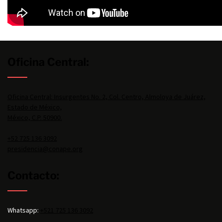
Oficina Central:
Oficina Central: Insurgentes No. 2, Col. Centro, Almoloya de Juárez,
Estado de México,
México, C.P. 50900.
+52 725 136 3092
presidencia@conape.org
Contacto:
Whatsapp:
+521 725 136 3092