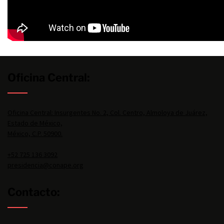
Oficina Central:
Oficina Central: Insurgentes No. 2, Col. Centro, Almoloya de Juárez,
Estado de México,
México, C.P. 50900.
+52 725 136 3092
presidencia@conape.org
Contacto: