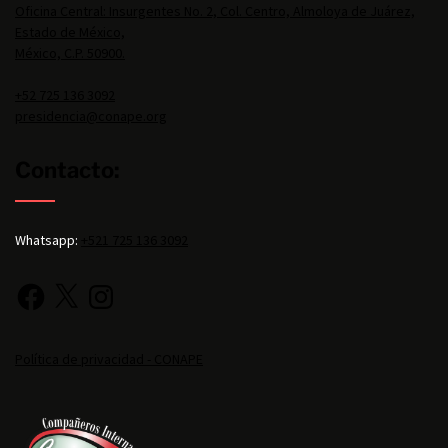
Oficina Central: Insurgentes No. 2, Col. Centro, Almoloya de Juárez,
Estado de México,
México, C.P. 50900.
+52 725 136 3092
presidencia@conape.org
Contacto:
Whatsapp:
+521 725 136 3092
Política de privacidad - CONAPE