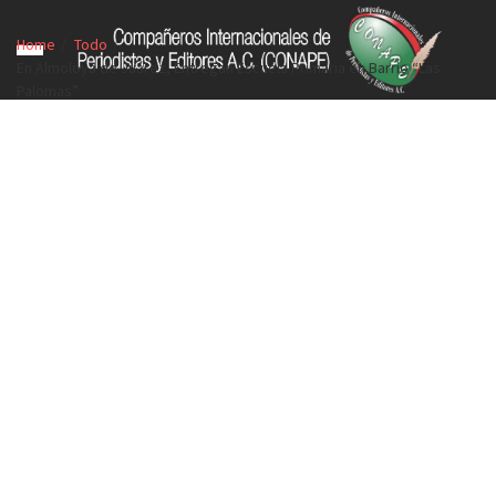
Home
Todo
En Almoloya de Juárez, Entregan Escuela Primaria en Barrio “Las
Palomas”