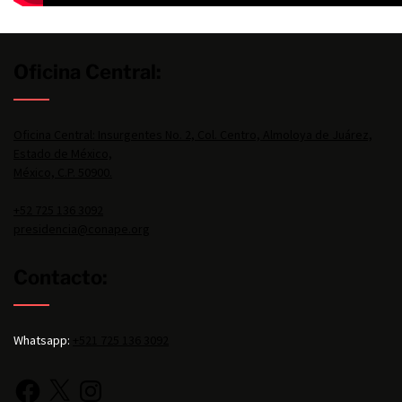
Oficina Central:
Oficina Central: Insurgentes No. 2, Col. Centro, Almoloya de Juárez,
Estado de México,
México, C.P. 50900.
+52 725 136 3092
presidencia@conape.org
Contacto:
Whatsapp:
+521 725 136 3092