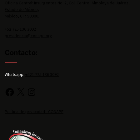
Oficina Central: Insurgentes No. 2, Col. Centro, Almoloya de Juárez,
Estado de México,
México, C.P. 50900.
+52 725 136 3092
presidencia@conape.org
Contacto:
Whatsapp:
+521 725 136 3092
Política de privacidad - CONAPE