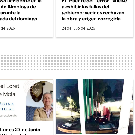
so accidente en la
El “Puente del Terror” vuelve
a de Almoloya de
a exhibir las fallas del
urante la
gobierno; vecinos rechazan
ada del domingo
la obra y exigen corregirla
o de 2026
24 de julio de 2026
 Lunes 27 de Junio