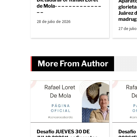
Aparato
de Mola- – – – – – – – – – – – –
gloriet
– –
Juárez d
madrug
28 de julio de 2026
27 de juli
More From Author
Desafío JUEVES 30 DE
Desafío