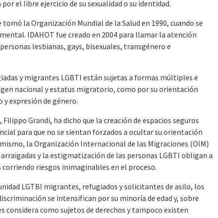
por el libre ejercicio de su sexualidad o su identidad.
 tomó la Organización Mundial de la Salud en 1990, cuando se
mental. IDAHOT fue creado en 2004 para llamar la atención
s personas lesbianas, gays, bisexuales, transgénero e
giadas y migrantes LGBTI están sujetas a formas múltiples e
rigen nacional y estatus migratorio, como por su orientación
o y expresión de género.
Filippo Grandi, ha dicho que la creación de espacios seguros
encial para que no se sientan forzados a ocultar su orientación
simismo, la Organización Internacional de las Migraciones (OIM)
arraigadas y la estigmatización de las personas LGBTI obligan a
 corriendo riesgos inimaginables en el proceso.
unidad LGTBI migrantes, refugiados y solicitantes de asilo, los
 discriminación se intensifican por su minoría de edad y, sobre
 les considera como sujetos de derechos y tampoco existen