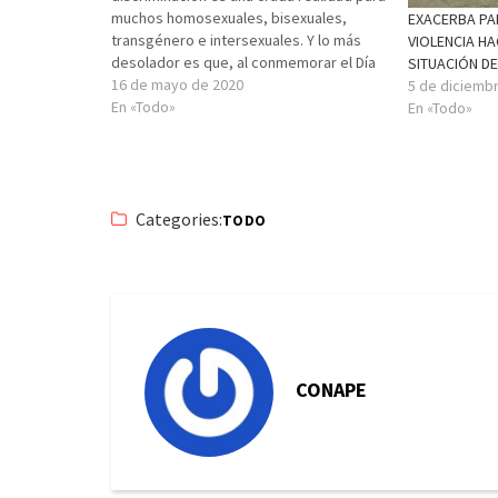
muchos homosexuales, bisexuales,
EXACERBA PA
transgénero e intersexuales. Y lo más
VIOLENCIA HA
desolador es que, al conmemorar el Día
SITUACIÓN D
IDAHOBIT, tengamos que lamentar que la
16 de mayo de 2020
5 de diciemb
pandemia de la COVID-19 haya
En «Todo»
En «Todo»
empeorado las cosas.” “Las personas
LGTBI a menudo están expuestas a
estigma,…
Categories:
TODO
CONAPE