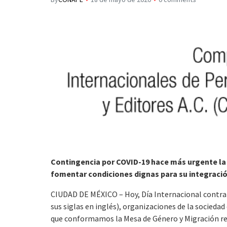
s
p
I
A
a
n
p
r
p
t
i
r
Contingencia por COVID-19 hace más urgente la 
fomentar condiciones dignas para su integraci
CIUDAD DE MÉXICO – Hoy, Día Internacional contra
sus siglas en inglés), organizaciones de la socieda
que conformamos la Mesa de Género y Migración rec