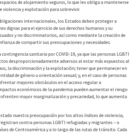
i espacios de alojamiento seguros, lo que les obliga a mantenerse
e violencia y explotación para sobrevivir.
 obligaciones internacionales, los Estados deben proteger a
s dignas para el ejercicio de sus derechos humanos y su
decuados y no discriminatorios, así como mediante la creación de
fianza de compartir sus preocupaciones y necesidades.
a contingencia sanitaria por COVID-19, ya que las personas LGBTI
ctos desproporcionadamente adversos al estar más expuestos al
buso, la discriminación y la explotación; tener que permanecer en
tidad de género u orientación sexual; y, en el caso de personas
frentar mayores obstáculos en el acceso regular a
 impactos económicos de la pandemia pueden aumentar el riesgo
enfrenten mayor marginalización y precariedad, lo que aumenta
tado nuestra preocupación por los altos índices de violencia,
 registran contra personas LGBTI refugiadas y migrantes – o
íses de Centroamérica y a lo largo de las rutas de tránsito. Cada