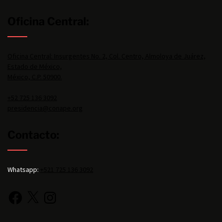
Oficina Central:
Oficina Central: Insurgentes No. 2, Col. Centro, Almoloya de Juárez,
Estado de México,
México, C.P. 50900.
+52 725 136 3092
presidencia@conape.org
Contacto:
Whatsapp:
+521 725 136 3092