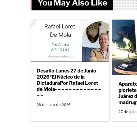
You May Also Like
Desafío Lunes 27 de Junio
2026*El Núcleo de la
DictaduraPor Rafael Loret
Aparato
de Mola- – – – – – – – – – – – –
gloriet
– –
Juárez d
madrug
28 de julio de 2026
27 de juli