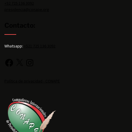
+52 725 136 3092
presidencia@conape.org
Contacto:
Whatsapp:
+521 725 136 3092
Política de privacidad - CONAPE