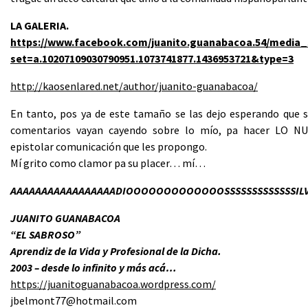
LA GALERIA.
https://www.facebook.com/juanito.guanabacoa.54/media_
set=a.10207109030790951.1073741877.1436953721&type=3
http://kaosenlared.net/author/juanito-guanabacoa/
En tanto, pos ya de este tamaño se las dejo esperando que s
comentarios vayan cayendo sobre lo mío, pa hacer LO N
epistolar comunicación que les propongo.
Mí grito como clamor pa su placer… mí…
AAAAAAAAAAAAAAAAADIOOOOOOOOOOOOOSSSSSSSSSSSSSILV
JUANITO GUANABACOA
“EL SABROSO”
Aprendiz de la Vida y Profesional de la Dicha.
2003 – desde lo infinito y más acá…
https://juanitoguanabacoa.wordpress.com/
jbelmont77@
hotmail.com