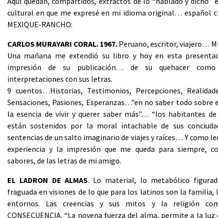
Aquí quedan, compartidos, extractos de lo “hablado y dicho” 
cultural en que me expresé en mi idioma original… español c
MEXIQUE-RANCHO:
CARLOS MURAYARI CORAL. 1967.
Peruano, escritor, viajero… M
Una mañana me extendió su libro y hoy en esta presentac
impresión de su publicación… de su quehacer como
interpretaciones con sus letras.
9 cuentos…Historias, Testimonios, Percepciones, Realidade
Sensaciones, Pasiones, Esperanzas…”en no saber todo sobre 
la esencia de vivir y querer saber más”… “los habitantes de
están sostenidos por la moral intachable de sus conciud
sentencias de un salto imaginario de viajes y raíces… Y como lec
experiencia y la impresión que me queda para siempre, c
sabores, de las letras de mi amigo.
EL LADRON DE ALMAS
. Lo material, lo metabólico figura
fraguada en visiones de lo que para los latinos son la familia, 
entornos. Las creencias y sus mitos y la religión 
CONSECUENCIA. “La novena fuerza del alma, permite a la luz