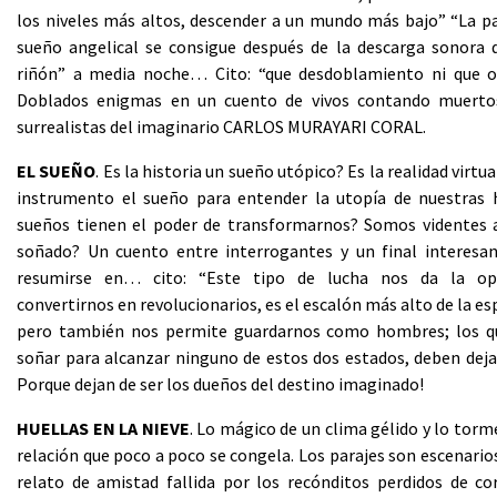
los niveles más altos, descender a un mundo más bajo” “La pa
sueño angelical se consigue después de la descarga sonora d
riñón” a media noche… Cito: “que desdoblamiento ni que o
Doblados enigmas en un cuento de vivos contando muertos
surrealistas del imaginario CARLOS MURAYARI CORAL.
EL SUEÑO
. Es la historia un sueño utópico? Es la realidad virtu
instrumento el sueño para entender la utopía de nuestras h
sueños tienen el poder de transformarnos? Somos videntes a
soñado? Un cuento entre interrogantes y un final interesa
resumirse en… cito: “Este tipo de lucha nos da la op
convertirnos en revolucionarios, es el escalón más alto de la e
pero también nos permite guardarnos como hombres; los q
soñar para alcanzar ninguno de estos dos estados, deben deja
Porque dejan de ser los dueños del destino imaginado!
HUELLAS EN LA NIEVE
. Lo mágico de un clima gélido y lo tor
relación que poco a poco se congela. Los parajes son escenarios
relato de amistad fallida por los recónditos perdidos de co