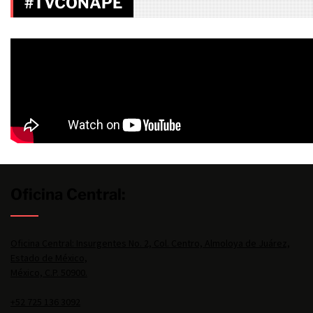
#TVCONAPE
Oficina Central:
Oficina Central: Insurgentes No. 2, Col. Centro, Almoloya de Juárez,
Estado de México,
México, C.P. 50900.
+52 725 136 3092