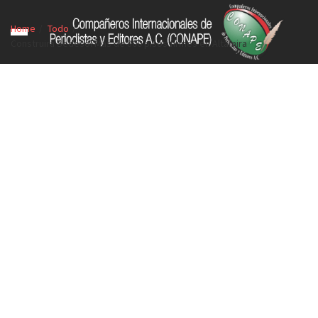
Home
Todo
Construirá Sedesol Más de 800 pisos firmes en Altamira