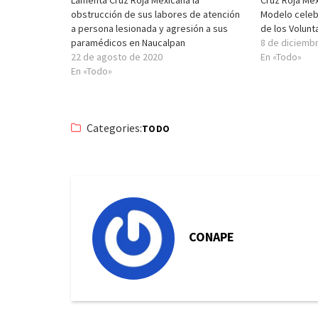
Lamenta Cruz Roja Mexicana la
Cruz Roja Me
obstrucción de sus labores de atención
Modelo celebr
a persona lesionada y agresión a sus
de los Volunt
paramédicos en Naucalpan
8 de diciemb
22 de agosto de 2020
En «Todo»
En «Todo»
Categories:
TODO
CONAPE