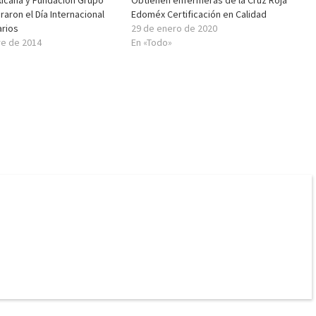
xicana y Fundación Grupo
Obtienen enfermeras de la Cruz Roja
aron el Día Internacional
Edoméx Certificación en Calidad
arios
29 de enero de 2020
re de 2014
En «Todo»