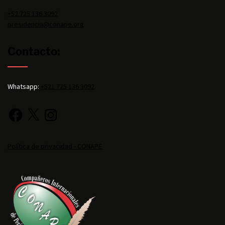
+52 725 136 3092
presidencia@conape.org
Contacto:
Whatsapp:
+521 725 136 3092
Política de privacidad - CONAPE