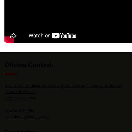
Oficina Central:
Oficina Central: Insurgentes No. 2, Col. Centro, Almoloya de Juárez,
Estado de México,
México, C.P. 50900.
+52 725 136 3092
presidencia@conape.org