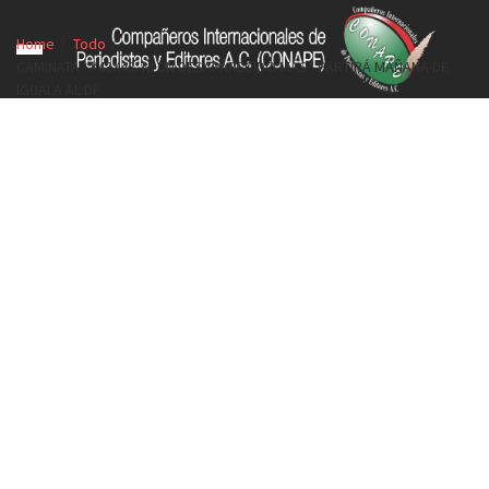
Home
Todo
CAMINATA “#43X43. NI UN DESAPARECIDO MÁS” PARTIRÁ MAÑANA DE
IGUALA AL DF