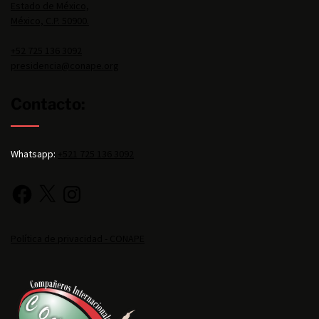
Estado de México,
México, C.P. 50900.
+52 725 136 3092
presidencia@conape.org
Contacto:
Whatsapp:
+521 725 136 3092
Política de privacidad - CONAPE