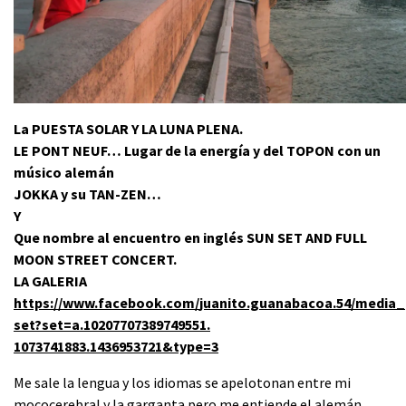
La PUESTA SOLAR Y LA LUNA PLENA.
LE PONT NEUF… Lugar de la energía y del TOPON con un
músico alemán
JOKKA y su TAN-ZEN…
Y
Que nombre al encuentro en inglés SUN SET AND FULL
MOON STREET CONCERT.
LA GALERIA
https://www.facebook.com/
juanito.guanabacoa.54/media_
set?set=a.10207707389749551.
1073741883.1436953721&type=3
Me sale la lengua y los idiomas se apelotonan entre mi
mococerebral y la garganta pero me entiende el alemán,