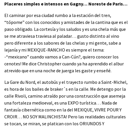
Placeres simples e intensos en Gagny… Noreste de Paris…
El caminar por esa ciudad rumbo a la estación del tren,
“tópome” con los conocidos y amistades de la cantina que es el
paso obligado. La cortesía y los saludos y es una chela más que
se me atraviesa traviesa al paladar… gusto distinto al vino
pero diferente a los sabores de las chelas y mi gente, sabe a
lejanía y mi MEXIQUE-RANCHO es siempre el tema:
-“mexicano” cuando vamos a Can-Cún?, quiero conocer los
cenotes! Me dice Christopher cuando ya ha aprendido el albur
atrevido que en una noche de juerga les gaste y enseñé.
La Gare du Nord, el autobús y el trayecto rumbo a Saint-Michel,
es hora de los bailes de braker´s en la calle. Me detengo por la
calle Rivoli, camino atraído por una construcción que asemeja
una fortaleza medioeval, es una EXPO turística… Nada de
fantasía cibernética como en la del MEXIQUE, VIVRE POUR Y
CROIR… NO SOY MALINCHISTA! Pero las realidades culturales
se tocan, se miran, se platican con los ORIUNDOS Y