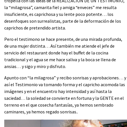
tropella con las ideas de la REALIZACION DE UN TESTIMONIO,
la “milagrosa”, camarita fiel y amiga “enveces” me resulta
insuficiente, es caprichosa y su lente poco potente… los
desenfoques son surrealistas, parte de la deformación de los
caprichos de pretendido artista.
Pero el testimono se hace presente, de una mirada profunda,
de una mujer distinta… Así también me atiende el jefe de
servicio del restaurant donde hay el buffet de la cocina
tradicional y el agua se me hace saliva y la boca se llena de
ansias… y sigo y miro y disfruto.
Apunto con “la milagrosa” y recibo sonrisas y aprobaciones… y
así el Testimonio va tomando forma y el capricho acomoda las
imágenes y en el encuentro hay intensidad y así hasta la
saciedad… la soledad se convierte en fortuna y la GENTE en el
terreno en el que cosecha fantasías, ya hemos sembrado
caminares, ya hemos regado sonrisas..