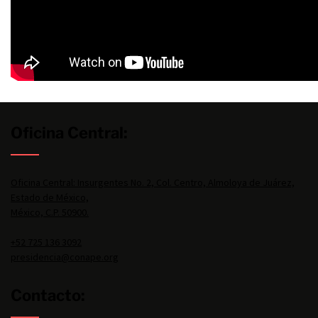
Oficina Central:
Oficina Central: Insurgentes No. 2, Col. Centro, Almoloya de Juárez,
Estado de México,
México, C.P. 50900.
+52 725 136 3092
presidencia@conape.org
Contacto: