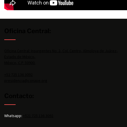
Oficina Central:
Oficina Central: Insurgentes No. 2, Col. Centro, Almoloya de Juárez,
Estado de México,
México, C.P. 50900.
+52 725 136 3092
presidencia@conape.org
Contacto:
Whatsapp:
+521 725 136 3092