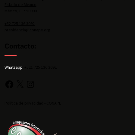
Estado de México,
México, C.P. 50900.
+52 725 136 3092
presidencia@conape.org
Contacto:
Whatsapp:
+521 725 136 3092
Política de privacidad - CONAPE