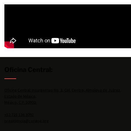
Oficina Central:
Oficina Central: Insurgentes No. 2, Col. Centro, Almoloya de Juárez,
Estado de México,
México, C.P. 50900.
+52 725 136 3092
presidencia@conape.org