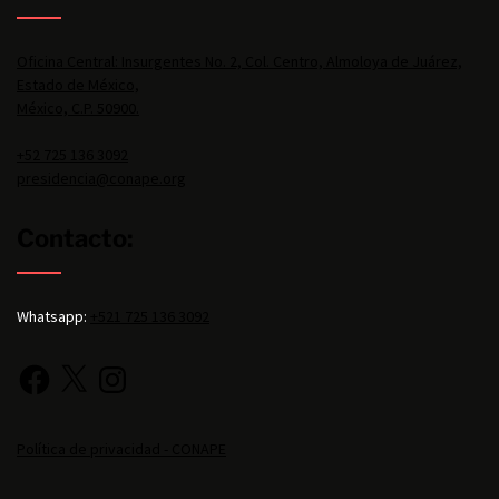
Oficina Central: Insurgentes No. 2, Col. Centro, Almoloya de Juárez,
Estado de México,
México, C.P. 50900.
+52 725 136 3092
presidencia@conape.org
Contacto:
Whatsapp:
+521 725 136 3092
Política de privacidad - CONAPE