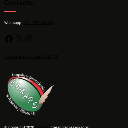
Contacto:
Whatsapp:
+521 725 136 3092
Política de privacidad - CONAPE
© Copyright 2020
CONAPE
| Derechos reservados.