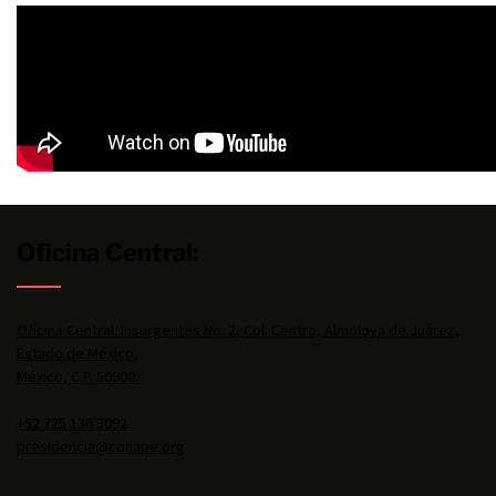
Oficina Central:
Oficina Central: Insurgentes No. 2, Col. Centro, Almoloya de Juárez,
Estado de México,
México, C.P. 50900.
+52 725 136 3092
presidencia@conape.org