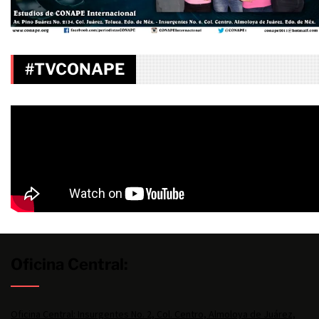
#TVCONAPE
Oficina Central:
Oficina Central: Insurgentes No. 2, Col. Centro, Almoloya de Juárez,