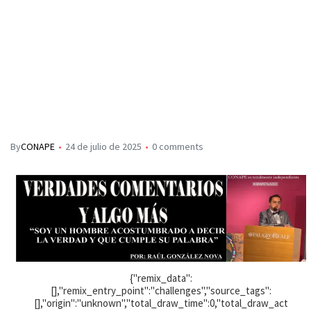
By
CONAPE
24 de julio de 2025
0 comments
{"remix_data":
[],"remix_entry_point":"challenges","source_tags":
[],"origin":"unknown","total_draw_time":0,"total_draw_act