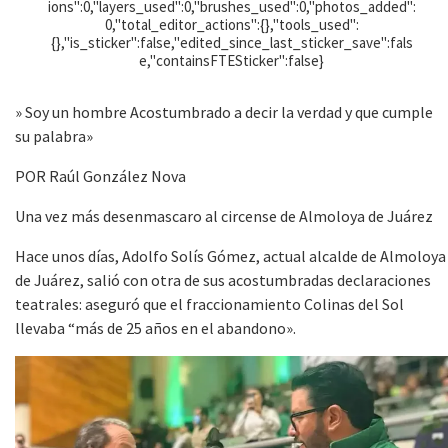
ions":0,"layers_used":0,"brushes_used":0,"photos_added":
0,"total_editor_actions":{},"tools_used":
{},"is_sticker":false,"edited_since_last_sticker_save":fals
e,"containsFTESticker":false}
» Soy un hombre Acostumbrado a decir la verdad y que cumple
su palabra»
POR Raúl González Nova
Una vez más desenmascaro al circense de Almoloya de Juárez
Hace unos días, Adolfo Solís Gómez, actual alcalde de Almoloya
de Juárez, salió con otra de sus acostumbradas declaraciones
teatrales: aseguró que el fraccionamiento Colinas del Sol
llevaba “más de 25 años en el abandono».