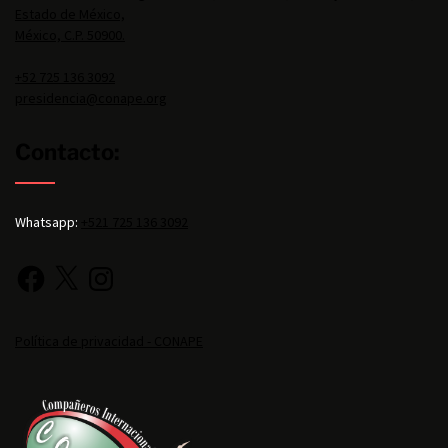
Estado de México,
México, C.P. 50900.
+52 725 136 3092
presidencia@conape.org
Contacto:
Whatsapp:
+521 725 136 3092
Política de privacidad - CONAPE