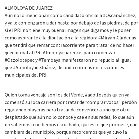
ALMOLOYA DE JUAREZ
Aún no lo mencionan como candidato oficial a #OscarSánchez,
y ya le comenzaron a dar hasta por debajo de las piedras, de por
si el PRI no tiene muy buena imagen que digamos y le ponen
como aspirante a la diputación a la regidora #MiryamCárdenas
que tendrá que remar contracorriente para tratar de no hacer
quedar mal al PRI Almoloyajuarence, para comenzar
#Otzolotepec y #Temoaya manifestaron no repudio al igual
que #AlmoloyadeJuárez, dejando coronas en los comités
municipales del PRI.
Quien toma ventaja son los del Verde, #adolfosolis quien ya
comenzó su loca carrera por tratar de “comprar votos” perdón
regalando playeras para tratar de convencer a uno que otro
despistado que aún no lo conoce y cae en sus redes, lo que aún
no sabemos o no hemos escuchado, que es lo que promete, que
cambiara del municipio, porque recordemos que ya tuvo la