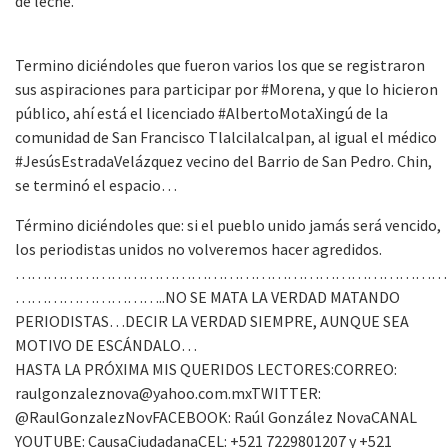
de leche.
Termino diciéndoles que fueron varios los que se registraron
sus aspiraciones para participar por #Morena, y que lo hicieron
público, ahí está el licenciado #AlbertoMotaXingú de la
comunidad de San Francisco Tlalcilalcalpan, al igual el médico
#JesúsEstradaVelázquez vecino del Barrio de San Pedro. Chin,
se terminó el espacio…
Término diciéndoles que: si el pueblo unido jamás será vencido,
los periodistas unidos no volveremos hacer agredidos.
………………………………………………………………………
………………………..NO SE MATA LA VERDAD MATANDO
PERIODISTAS…DECIR LA VERDAD SIEMPRE, AUNQUE SEA
MOTIVO DE ESCÁNDALO…
HASTA LA PRÓXIMA MIS QUERIDOS LECTORES:CORREO:
raulgonzaleznova@yahoo.com.mxTWITTER:
@RaulGonzalezNovFACEBOOK: Raúl González NovaCANAL
YOUTUBE: CausaCiudadanaCEL: +521 7229801207 y +521