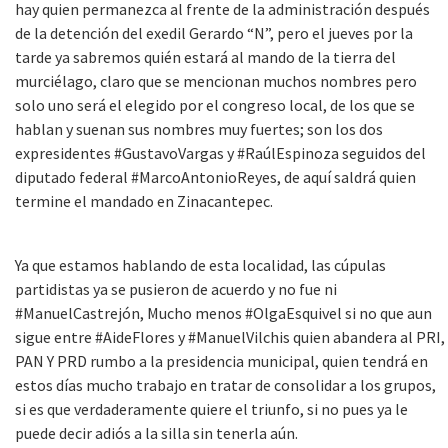
hay quien permanezca al frente de la administración después
de la detención del exedil Gerardo “N”, pero el jueves por la
tarde ya sabremos quién estará al mando de la tierra del
murciélago, claro que se mencionan muchos nombres pero
solo uno será el elegido por el congreso local, de los que se
hablan y suenan sus nombres muy fuertes; son los dos
expresidentes #GustavoVargas y #RaúlEspinoza seguidos del
diputado federal #MarcoAntonioReyes, de aquí saldrá quien
termine el mandado en Zinacantepec.
Ya que estamos hablando de esta localidad, las cúpulas
partidistas ya se pusieron de acuerdo y no fue ni
#ManuelCastrejón, Mucho menos #OlgaEsquivel si no que aun
sigue entre #AideFlores y #ManuelVilchis quien abandera al PRI,
PAN Y PRD rumbo a la presidencia municipal, quien tendrá en
estos días mucho trabajo en tratar de consolidar a los grupos,
si es que verdaderamente quiere el triunfo, si no pues ya le
puede decir adiós a la silla sin tenerla aún.