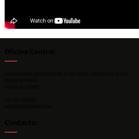
Oficina Central:
Oficina Central: Insurgentes No. 2, Col. Centro, Almoloya de Juárez,
Estado de México,
México, C.P. 50900.
+52 725 136 3092
presidencia@conape.org
Contacto: