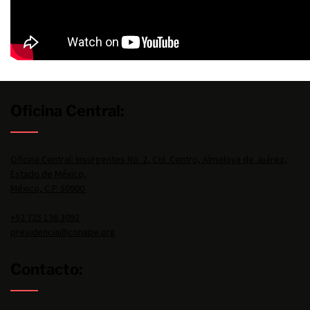
Oficina Central:
Oficina Central: Insurgentes No. 2, Col. Centro, Almoloya de Juárez,
Estado de México,
México, C.P. 50900.
+52 725 136 3092
presidencia@conape.org
Contacto: