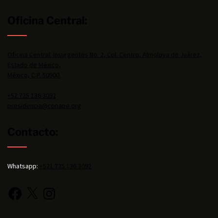
Oficina Central:
Oficina Central: Insurgentes No. 2, Col. Centro, Almoloya de Juárez,
Estado de México,
México, C.P. 50900.
+52 725 136 3092
presidencia@conape.org
Contacto:
Whatsapp:
+521 725 136 3092