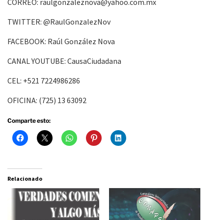
CORREO: raulgonzaleznova@yahoo.com.mx
TWITTER: @RaulGonzalezNov
FACEBOOK: Raúl González Nova
CANAL YOUTUBE: CausaCiudadana
CEL: +521 7224986286
OFICINA: (725) 13 63092
Comparte esto:
Relacionado