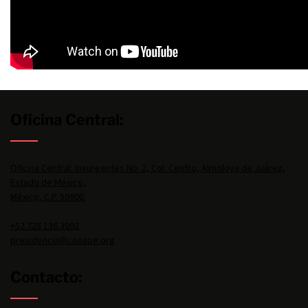
Oficina Central:
Oficina Central: Insurgentes No. 2, Col. Centro, Almoloya de Juárez,
Estado de México,
México, C.P. 50900.
+52 725 136 3092
presidencia@conape.org
Contacto: