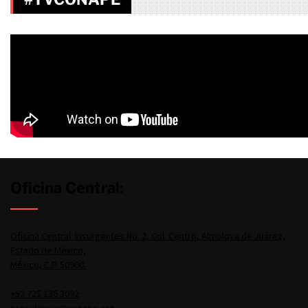
Oficina Central:
Oficina Central: Insurgentes No. 2, Col. Centro, Almoloya de Juárez,
Estado de México,
México, C.P. 50900.
+52 725 136 3092
presidencia@conape.org