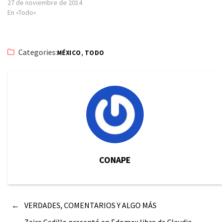
27 de noviembre de 2014
En «Todo»
Categories:
,
MÉXICO
TODO
CONAPE
←
VERDADES, COMENTARIOS Y ALGO MÁS
→
Zaira Cedillo presentó en Edomex libro de Claudia