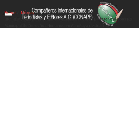
Home
México
UNIFREMEX acredita a Raúl González Nova como Director del Consejo
Municipal de Derechos Humanos en Almoloya de Juárez