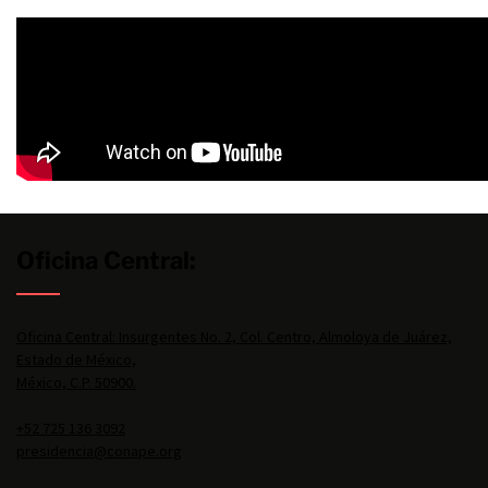
Oficina Central:
Oficina Central: Insurgentes No. 2, Col. Centro, Almoloya de Juárez,
Estado de México,
México, C.P. 50900.
+52 725 136 3092
presidencia@conape.org