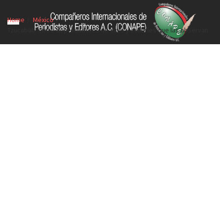
Home
México
Tzucabab: entre depredadores de aves y colibríes que las observan