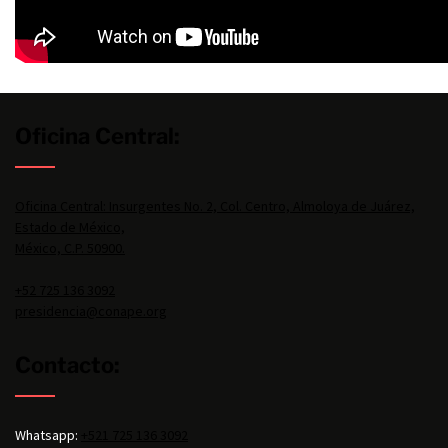
Oficina Central:
Oficina Central: Insurgentes No. 2, Col. Centro, Almoloya de Juárez,
Estado de México,
México, C.P. 50900.
+52 725 136 3092
presidencia@conape.org
Contacto:
Whatsapp:
+521 725 136 3092