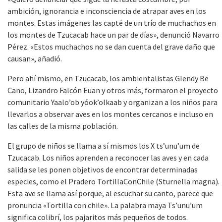
ambición, ignorancia e inconsciencia de atrapar aves en los
montes. Estas imágenes las capté de un trío de muchachos en
los montes de Tzucacab hace un par de días», denunció Navarro
Pérez. «Estos muchachos no se dan cuenta del grave daño que
causan», añadió.
Pero ahí mismo, en Tzucacab, los ambientalistas Glendy Be
Cano, Lizandro Falcón Euan y otros más, formaron el proyecto
comunitario Yaalo’ob yóok’olkaab y organizan a los niños para
llevarlos a observar aves en los montes cercanos e incluso en
las calles de la misma población.
El grupo de niños se llama a sí mismos los X ts’unu’um de
Tzucacab. Los niños aprenden a reconocer las aves y en cada
salida se les ponen objetivos de encontrar determinadas
especies, como el Pradero TortillaConChile (Sturnella magna).
Esta ave se llama así porque, al escuchar su canto, parece que
pronuncia «Tortilla con chile». La palabra maya Ts’unu’um
significa colibrí, los pajaritos más pequeños de todos.