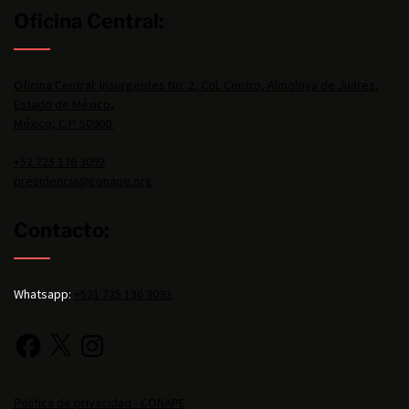
Oficina Central:
Oficina Central: Insurgentes No. 2, Col. Centro, Almoloya de Juárez,
Estado de México,
México, C.P. 50900.
+52 725 136 3092
presidencia@conape.org
Contacto:
Whatsapp:
+521 725 136 3092
Política de privacidad - CONAPE