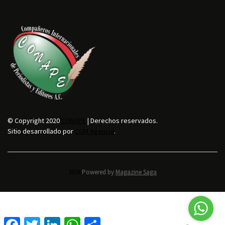
© Copyright 2020
CONAPE
| Derechos reservados.
Sitio desarrollado por
CGM Agencia
.
2026.
Powered by
Magazine Saga
F
T
L
W
C