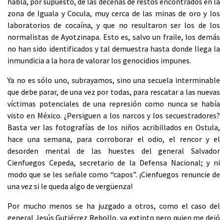
habla, por supuesto, de las decenas de restos encontrados en la
zona de Iguala y Cocula, muy cerca de las minas de oro y los
laboratorios de cocaína, y que no resultaron ser los de los
normalistas de Ayotzinapa. Esto es, salvo un fraile, los demás
no han sido identificados y tal demuestra hasta donde llega la
inmundicia a la hora de valorar los genocidios impunes.
Ya no es sólo uno, subrayamos, sino una secuela interminable
que debe parar, de una vez por todas, para rescatar a las nuevas
víctimas potenciales de una represión como nunca se había
visto en México. ¿Persiguen a los narcos y los secuestradores?
Basta ver las fotografías de los niños acribillados en Ostula,
hace una semana, para corroborar el odio, el rencor y el
desorden mental de las huestes del general Salvador
Cienfuegos Cepeda, secretario de la Defensa Nacional; y ni
modo que se les señale como “capos”. ¡Cienfuegos renuncie de
una vez si le queda algo de vergüenza!
Por mucho menos se ha juzgado a otros, como el caso del
general Jesús Gutiérrez Rebollo, ya extinto pero quien me dejó