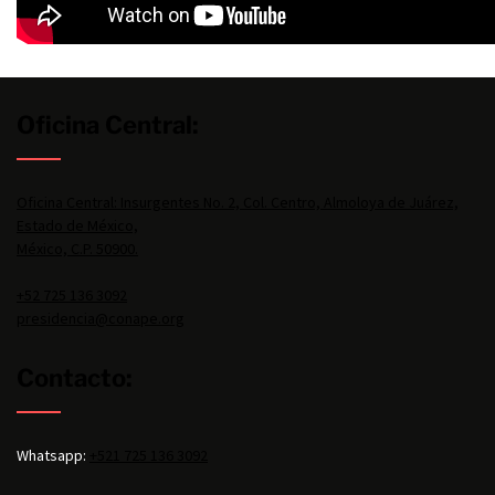
Oficina Central:
Oficina Central: Insurgentes No. 2, Col. Centro, Almoloya de Juárez,
Estado de México,
México, C.P. 50900.
+52 725 136 3092
presidencia@conape.org
Contacto:
Whatsapp:
+521 725 136 3092