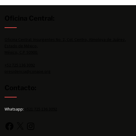
Oficina Central:
Oficina Central: Insurgentes No. 2, Col. Centro, Almoloya de Juárez,
Estado de México,
México, C.P. 50900.
+52 725 136 3092
presidencia@conape.org
Contacto:
Whatsapp:
+521 725 136 3092