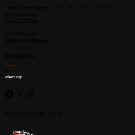
Oficina Central: Insurgentes No. 2, Col. Centro, Almoloya de Juárez,
Estado de México,
México, C.P. 50900.
+52 725 136 3092
presidencia@conape.org
Contacto:
Whatsapp:
+521 725 136 3092
Política de privacidad - CONAPE