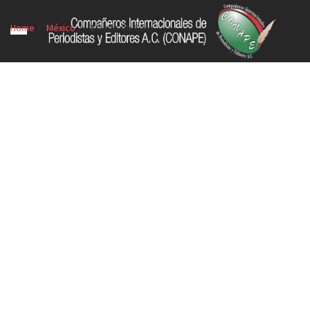
Home
México
*Manita de Gato*