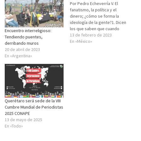
Por Pedro Echeverría V. El
fanatismo, la política y el
dinero; ¿cómo se forma la
ideología de la gente?1. Dicen
los que saben que cuando
Encuentro interreligioso:
encontramos a persona,
13 de febrero de 2023
Tendiendo puentes,
grupo, un artista, un
En «México»
derribando muros
deportista destacado, un
20 de abril de 2023
héroe, alguien a quien
En «Argentina»
llegamos a admirar
profundamente, generalmente
adoptamos una actitud de
sumisión hacia…
Querétaro será sede de la VIII
Cumbre Mundial de Periodistas
2025 CONAPE
13 de mayo de 2025
En «Todo»