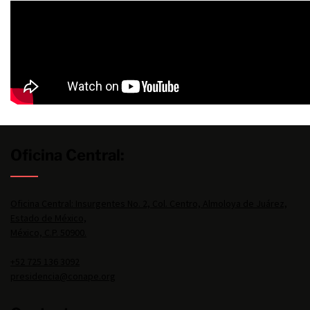
Oficina Central:
Oficina Central: Insurgentes No. 2, Col. Centro, Almoloya de Juárez,
Estado de México,
México, C.P. 50900.
+52 725 136 3092
presidencia@conape.org