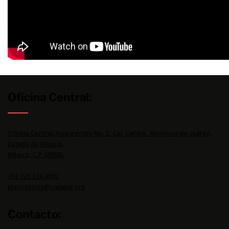
Oficina Central:
Oficina Central: Insurgentes No. 2, Col. Centro, Almoloya de Juárez,
Estado de México,
México, C.P. 50900.
+52 725 136 3092
presidencia@conape.org
Contacto: