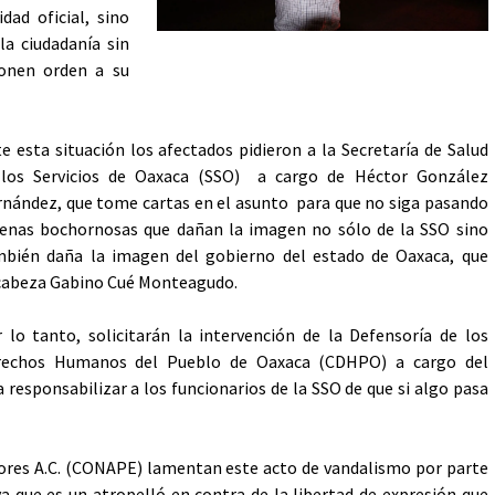
dad oficial, sino
la ciudadanía sin
onen orden a su
e esta situación los afectados pidieron a la Secretaría de Salud
 los Servicios de Oaxaca (SSO) a cargo de Héctor González
nández, que tome cartas en el asunto para que no siga pasando
enas bochornosas que dañan la imagen no sólo de la SSO sino
bién daña la imagen del gobierno del estado de Oaxaca, que
cabeza Gabino Cué Monteagudo.
 lo tanto, solicitarán la intervención de la Defensoría de los
rechos Humanos del Pueblo de Oaxaca (CDHPO) a cargo del
 responsabilizar a los funcionarios de la SSO de que si algo pasa
ores A.C. (CONAPE) lamentan este acto de vandalismo por parte
a que es un atropelló en contra de la libertad de expresión que