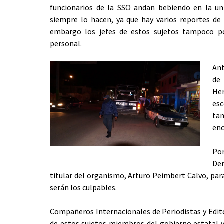
funcionarios de la SSO andan bebiendo en la uni
siempre lo hacen, ya que hay varios reportes de 
embargo los jefes de estos sujetos tampoco p
personal.
Ant
de
Her
esc
tam
en
Por
De
titular del organismo, Arturo Peimbert Calvo, para
serán los culpables.
Compañeros Internacionales de Periodistas y Edit
de estos sujetos miembros del gobierno estatal y