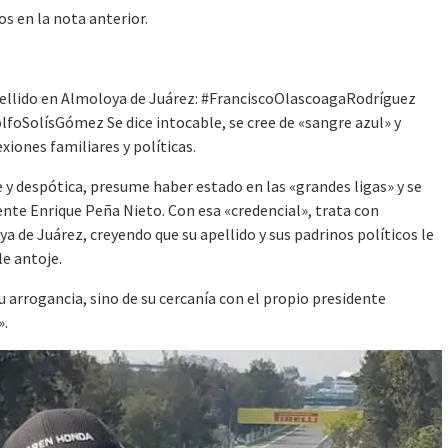
s en la nota anterior.
pellido en Almoloya de Juárez: #FranciscoOlascoagaRodríguez
lfoSolísGómez Se dice intocable, se cree de «sangre azul» y
iones familiares y políticas.
 y despótica, presume haber estado en las «grandes ligas» y se
ente Enrique Peña Nieto. Con esa «credencial», trata con
a de Juárez, creyendo que su apellido y sus padrinos políticos le
le antoje.
u arrogancia, sino de su cercanía con el propio presidente
».