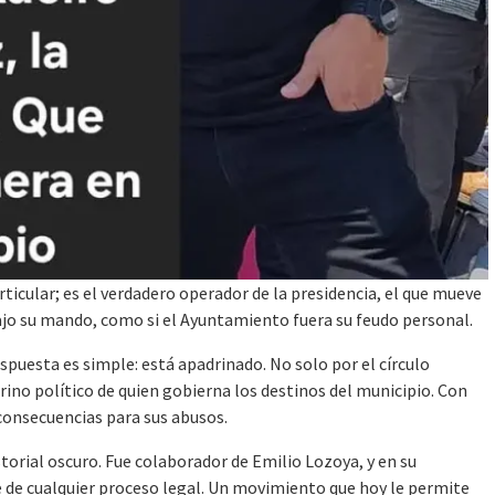
icular; es el verdadero operador de la presidencia, el que mueve
bajo su mando, como si el Ayuntamiento fuera su feudo personal.
respuesta es simple: está apadrinado. No solo por el círculo
ino político de quien gobierna los destinos del municipio. Con
 consecuencias para sus abusos.
torial oscuro. Fue colaborador de Emilio Lozoya, y en su
de cualquier proceso legal. Un movimiento que hoy le permite