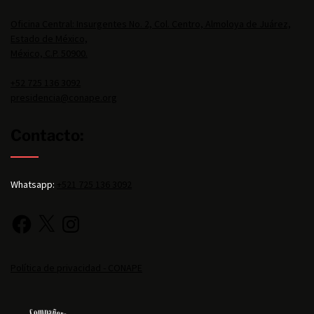
Oficina Central: Insurgentes No. 2, Col. Centro, Almoloya de Juárez,
Estado de México,
México, C.P. 50900.
+52 725 136 3092
presidencia@conape.org
Contacto:
Whatsapp:
+521 725 136 3092
Política de privacidad - CONAPE