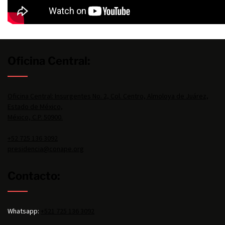
Oficina Central:
Oficina Central: Insurgentes No. 2, Col. Centro, Almoloya de Juárez,
Estado de México,
México, C.P. 50900.
+52 725 136 3092
presidencia@conape.org
Contacto:
Whatsapp:
+521 725 136 3092