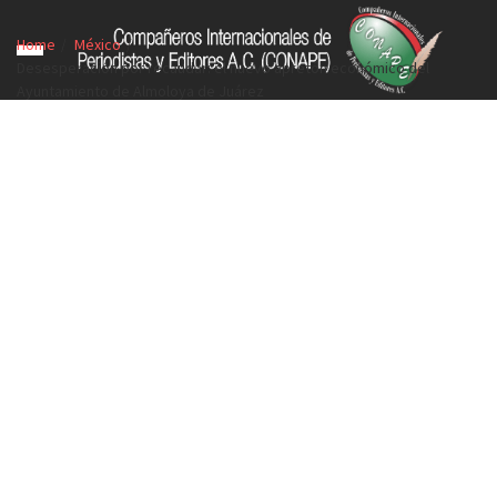
Home
México
Desesperación por recaudar: el nuevo apretón económico del
Ayuntamiento de Almoloya de Juárez