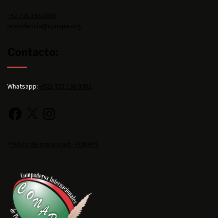
+52 725 136 3092
presidencia@conape.org
Contacto:
Whatsapp:
+521 725 136 3092
Política de privacidad - CONAPE