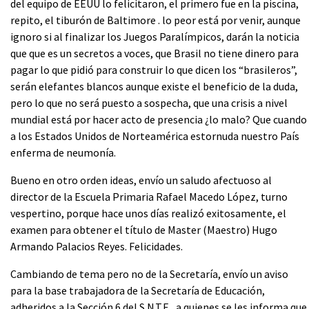
del equipo de EEUU lo felicitaron, el primero fue en la piscina,
repito, el tiburón de Baltimore . lo peor está por venir, aunque
ignoro si al finalizar los Juegos Paralímpicos, darán la noticia
que que es un secretos a voces, que Brasil no tiene dinero para
pagar lo que pidió para construir lo que dicen los “brasileros”,
serán elefantes blancos aunque existe el beneficio de la duda,
pero lo que no será puesto a sospecha, que una crisis a nivel
mundial está por hacer acto de presencia ¿lo malo? Que cuando
a los Estados Unidos de Norteamérica estornuda nuestro País
enferma de neumonía.
Bueno en otro orden ideas, envío un saludo afectuoso al
director de la Escuela Primaria Rafael Macedo López, turno
vespertino, porque hace unos días realizó exitosamente, el
examen para obtener el título de Master (Maestro) Hugo
Armando Palacios Reyes. Felicidades.
Cambiando de tema pero no de la Secretaría, envío un aviso
para la base trabajadora de la Secretaría de Educación,
adheridos a la Sección 6 del S.N.T.E., a quienes se les informa que