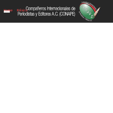
Home
México
Desde la ola verde