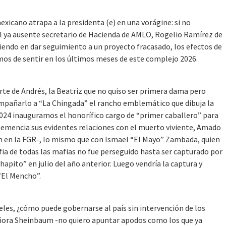
icano atrapa a la presidenta (e) en una vorágine: si no
el ya ausente secretario de Hacienda de AMLO, Rogelio Ramírez de
tiendo en dar seguimiento a un proyecto fracasado, los efectos de
mos de sentir en los últimos meses de este complejo 2026.
orte de Andrés, la Beatriz que no quiso ser primera dama pero
ompañarlo a “La Chingada” el rancho emblemático que dibuja la
 2024 inauguramos el honorífico cargo de “primer caballero” para
hemencia sus evidentes relaciones con el muerto viviente, Amado
an en la FGR-, lo mismo que con Ismael “El Mayo” Zambada, quien
afia de todas las mafias no fue perseguido hasta ser capturado por
hapito” en julio del año anterior. Luego vendría la captura y
“El Mencho”.
eles, ¿cómo puede gobernarse al país sin intervención de los
eñora Sheinbaum -no quiero apuntar apodos como los que ya