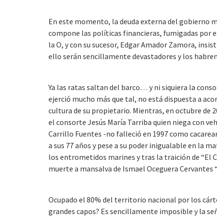
En este momento, la deuda externa del gobierno mex
compone las políticas financieras, fumigadas por 
la O, y con su sucesor, Edgar Amador Zamora, insis
ello serán sencillamente devastadores y los habre
Ya las ratas saltan del barco… y ni siquiera la cons
ejerció mucho más que tal, no está dispuesta a ac
cultura de su propietario. Mientras, en octubre de
el consorte Jesús María Tarriba quien niega con ve
Carrillo Fuentes -no falleció en 1997 como cacare
a sus 77 años y pese a su poder inigualable en la m
los entrometidos marines y tras la traición de “El C
muerte a mansalva de Ismael Oceguera Cervantes 
Ocupado el 80% del territorio nacional por los cárt
grandes capos? Es sencillamente imposible y la s