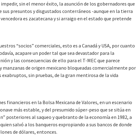
 impedir, sin el menor éxito, la asunción de los gobernadores que
 sus presuntos y disgustados conterráneos -aunque en la tierra
la vencedora es zacatecana y si arraigo en el estado que pretende
uestros “socios” comerciales, esto es a Canadá y USA, por cuanto
odavía, acapare un poder tal que sea devastador para la
nión y las consecuencias de ello para el T-MEC que parece
s y manzanas de origen mexicano bloqueadas comercialmente por
 exabruptos, sin pruebas, de la gran mentirosa de la vida
es financieros en la Bolsa Mexicana de Valores, en un escenario
aeronave más estable, y del presumido súper-peso que se sitúa en
ón” posteriores al saqueo y quebranto de la economía en 1982, a
o quien salvó a los banqueros expropiando a sus bancos de donde
illones de dólares, entonces.