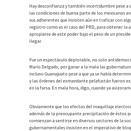
Hay desconfianza y también incertidumbre pese a qu
las condiciones de buena parte de los mexicanos an
sus adherentes que insisten aún en traficar con al
registro como es el caso del PRD, para obtener la 
apropiarse de este poder bajo el peso de un preside
llegar.
Fue un espectáculo deplorable, no solo antidemocrá
Mario Delgado, por ganar a la mala las gubernatura
incluso Guanajuato pese a que ya se había determin
y las órdenes del exmandante pelafustán fueron exh
en la farsa. En mala hora, digo, cuando ya avizoram
Obviamente que los efectos del maquillaje electoral
además de la preocupante precipitación de éstos por
comienzan a sentirse en diversos sectores de la so
gubernamentales insisten en el imperativo de bloqu