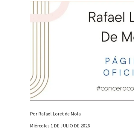
s
p
I
A
a
n
p
r
p
t
i
r
Por Rafael Loret de Mola
Miércoles 1 DE JULIO DE 2026